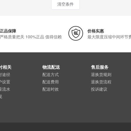
清空条件
正品保障
价格实惠
严格质量把关 100%正品 值得信赖
最大限度压缩中间环节
付相关
物流配送
售后服务
付途径
配送方式
退换货规则
户设置
配送费用
退换货流程
看流水
配送时效
投诉建议
现