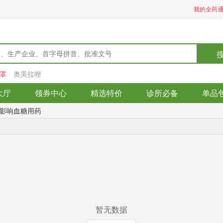
我的全药
罩
奥美拉唑
大厅
领券中心
精选特价
诊所必备
单品
影响血糖用药
暂无数据