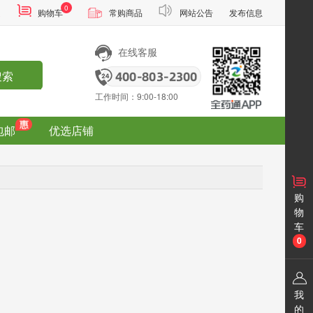
0
通
购物车
常购商品
网站公告
发布信息
在线客服
搜索
工作时间：9:00-18:00
包邮
优选店铺
购
物
车
0
我
的