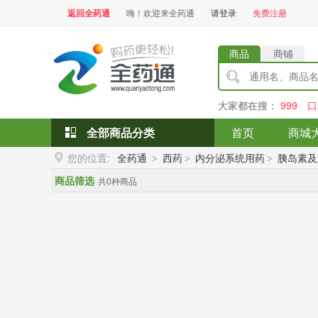
返回全药通
嗨！欢迎来全药通
请登录
免费注册
商品
商铺
大家都在搜：
999
口
全部商品分类
首页
商城
您的位置:
全药通
西药
内分泌系统用药
胰岛素及
>
>
>
商品筛选
共0种商品