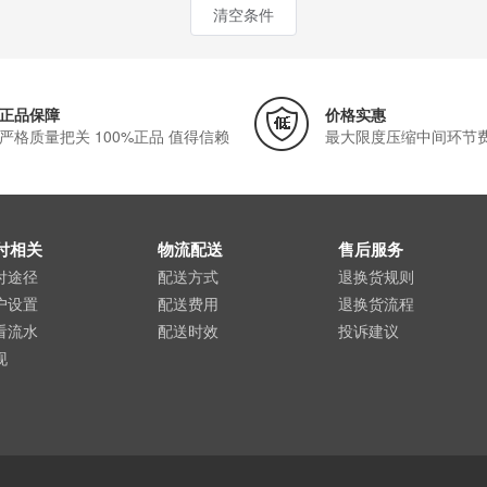
清空条件
正品保障
价格实惠
严格质量把关 100%正品 值得信赖
最大限度压缩中间环节
付相关
物流配送
售后服务
付途径
配送方式
退换货规则
户设置
配送费用
退换货流程
看流水
配送时效
投诉建议
现