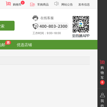
0
通
购物车
常购商品
网站公告
发布信息
在线客服
搜索
工作时间：9:00-18:00
包邮
优选店铺
购
物
车
0
我
的