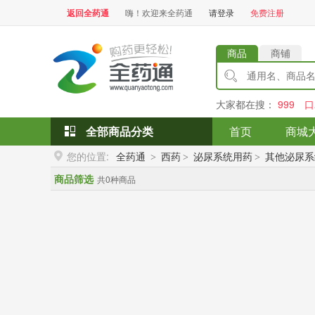
返回全药通
嗨！欢迎来全药通
请登录
免费注册
商品
商铺
大家都在搜：
999
口
全部商品分类
首页
商城
您的位置:
全药通
西药
泌尿系统用药
其他泌尿系
>
>
>
商品筛选
共0种商品