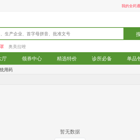
我的全药
罩
奥美拉唑
大厅
领券中心
精选特价
诊所必备
单品
统用药
暂无数据