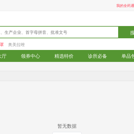
我的全药
罩
奥美拉唑
大厅
领券中心
精选特价
诊所必备
单品
暂无数据