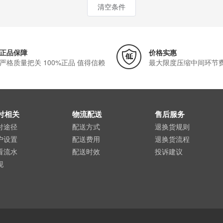
清空条件
正品保障
价格实惠
严格质量把关 100%正品 值得信赖
最大限度压缩中间环节
付相关
物流配送
售后服务
付途径
配送方式
退换货规则
户设置
配送费用
退换货流程
看流水
配送时效
投诉建议
现