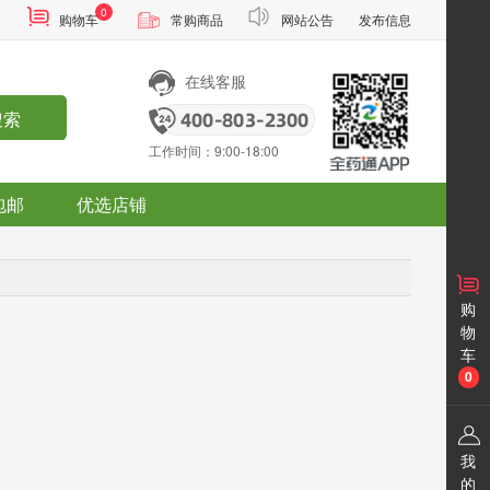
0
通
购物车
常购商品
网站公告
发布信息
在线客服
搜索
工作时间：9:00-18:00
包邮
优选店铺
购
物
车
0
我
的