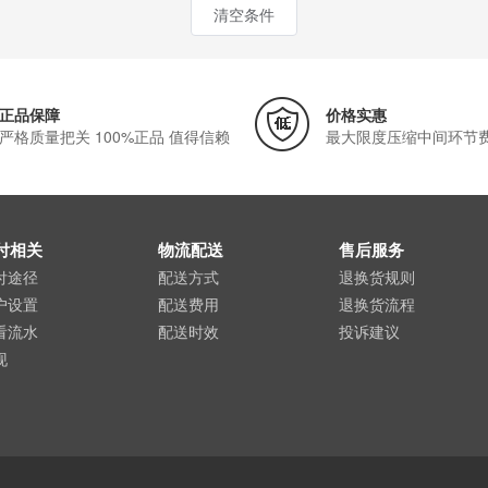
清空条件
正品保障
价格实惠
严格质量把关 100%正品 值得信赖
最大限度压缩中间环节
付相关
物流配送
售后服务
付途径
配送方式
退换货规则
户设置
配送费用
退换货流程
看流水
配送时效
投诉建议
现