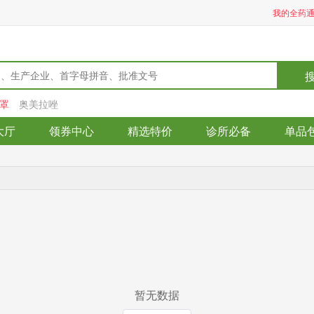
我的全药
罩
奥美拉唑
大厅
领券中心
精选特价
诊所必备
单品
暂无数据