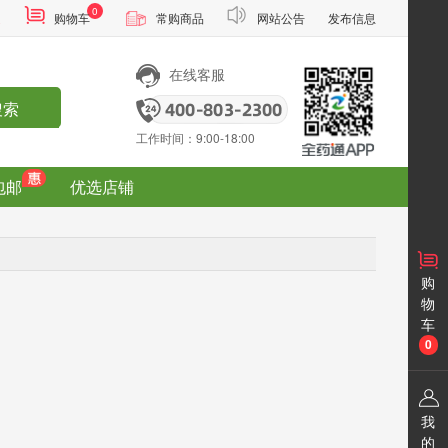
0
通
购物车
常购商品
网站公告
发布信息
在线客服
搜索
工作时间：9:00-18:00
包邮
优选店铺
购
物
车
0
我
的