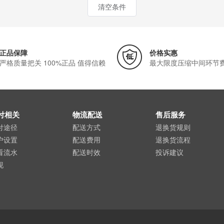
清空条件
正品保障
价格实惠
严格质量把关 100%正品 值得信赖
最大限度压缩中间环节
付相关
物流配送
售后服务
付途径
配送方式
退换货规则
户设置
配送费用
退换货流程
看流水
配送时效
投诉建议
现