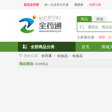
返回全药通
嗨！欢迎来全药通
请登录
免费注册
商品
商铺
大家都在搜：
999
口
全部商品分类
首页
商城
您的位置:
全药通
化妆品
化妆品
>
>
商品筛选
共0种商品