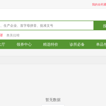
我的全药
罩
奥美拉唑
大厅
领券中心
精选特价
诊所必备
单品
暂无数据