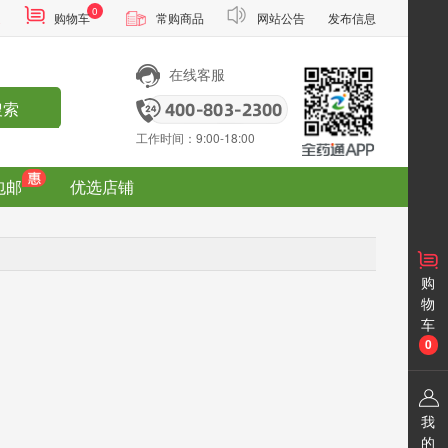
0
通
购物车
常购商品
网站公告
发布信息
在线客服
搜索
工作时间：9:00-18:00
包邮
优选店铺
购
物
车
0
我
的