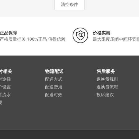
清空条件
正品保障
价格实惠
严格质量把关 100%正品 值得信赖
最大限度压缩中间环节
付相关
物流配送
售后服务
付途径
配送方式
退换货规则
户设置
配送费用
退换货流程
看流水
配送时效
投诉建议
现