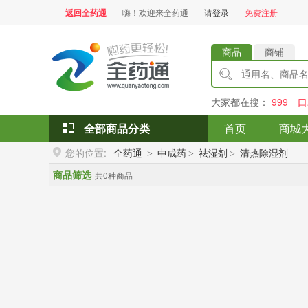
返回全药通
嗨！欢迎来全药通
请登录
免费注册
商品
商铺
大家都在搜：
999
口
全部商品分类
首页
商城
您的位置:
全药通
中成药
祛湿剂
清热除湿剂
>
>
>
商品筛选
共0种商品