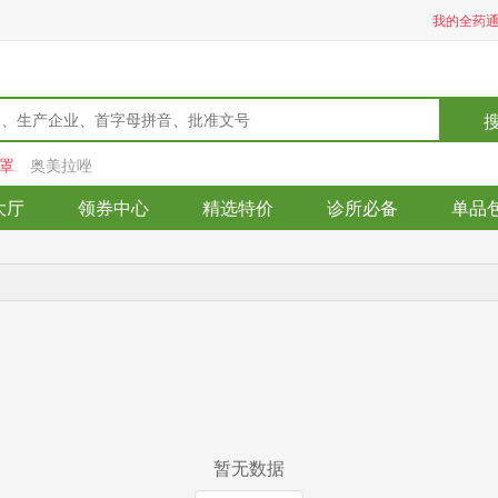
我的全药
罩
奥美拉唑
大厅
领券中心
精选特价
诊所必备
单品
暂无数据