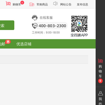
0
通
购物车
常购商品
网站公告
发布信息
在线客服
搜索
工作时间：9:00-18:00
包邮
优选店铺
购
物
车
0
我
的