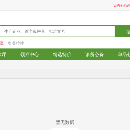
我的全药
罩
奥美拉唑
大厅
领券中心
精选特价
诊所必备
单品
暂无数据