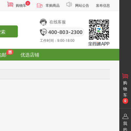
0
通
购物车
常购商品
网站公告
发布信息
在线客服
搜索
工作时间：9:00-18:00
包邮
优选店铺
购
物
车
0
我
的