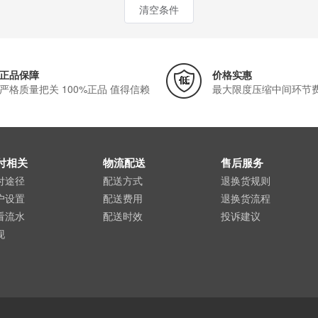
清空条件
正品保障
价格实惠
严格质量把关 100%正品 值得信赖
最大限度压缩中间环节
付相关
物流配送
售后服务
付途径
配送方式
退换货规则
户设置
配送费用
退换货流程
看流水
配送时效
投诉建议
现