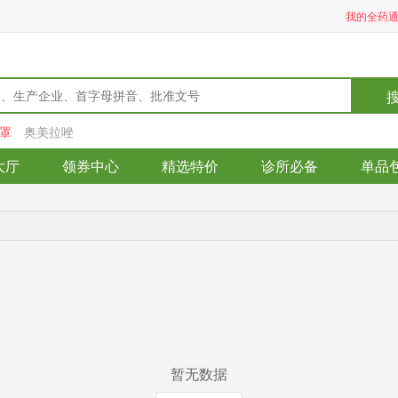
我的全药
罩
奥美拉唑
大厅
领券中心
精选特价
诊所必备
单品
暂无数据