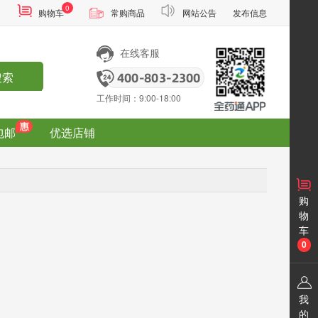
0
通
购物车
常购商品
网站公告
发布信息
在线客服
搜索
工作时间：9:00-18:00
包邮
优选店铺
购
物
车
0
我
的