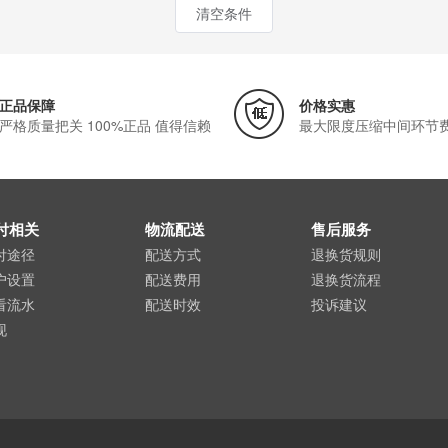
清空条件
正品保障
价格实惠
严格质量把关 100%正品 值得信赖
最大限度压缩中间环节
付相关
物流配送
售后服务
付途径
配送方式
退换货规则
户设置
配送费用
退换货流程
看流水
配送时效
投诉建议
现