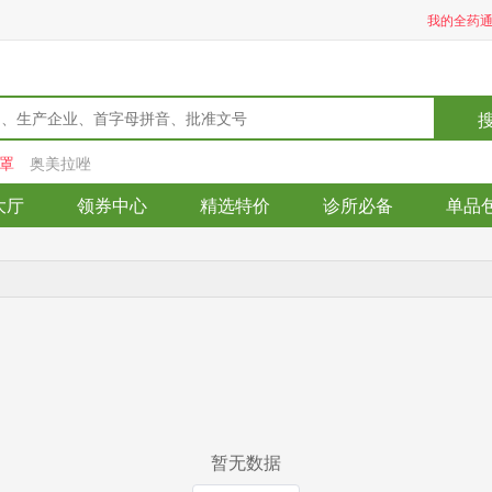
我的全药
罩
奥美拉唑
大厅
领券中心
精选特价
诊所必备
单品
暂无数据