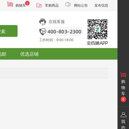
0
通
购物车
常购商品
网站公告
发布信息
在线客服
搜索
工作时间：9:00-18:00
包邮
优选店铺
购
物
车
0
我
的