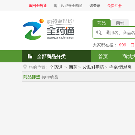
返回全药通
嗨！欢迎来全药通
请登录
免费注册
商品
商铺
大家都在搜：
999
口
全部商品分类
首页
商城
您的位置:
全药通
西药
皮肤科用药
痤疮/酒糟鼻
>
>
>
商品筛选
共0种商品