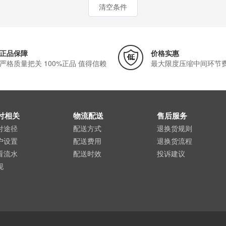
清空条件
正品保障
价格实惠
严格质量把关 100%正品 值得信赖
最大限度压缩中间环节
付相关
物流配送
售后服务
付途径
配送方式
退换货规则
户设置
配送费用
退换货流程
看流水
配送时效
投诉建议
现