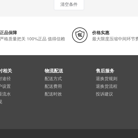
清空条件
正品保障
价格实惠
严格质量把关 100%正品 值得信赖
最大限度压缩中间环节
付相关
物流配送
售后服务
付途径
配送方式
退换货规则
户设置
配送费用
退换货流程
看流水
配送时效
投诉建议
现