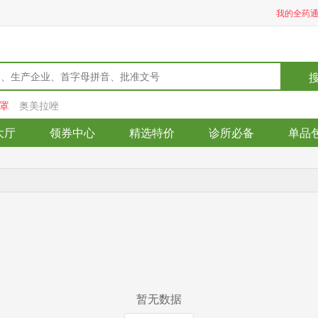
我的全药
罩
奥美拉唑
大厅
领券中心
精选特价
诊所必备
单品
暂无数据