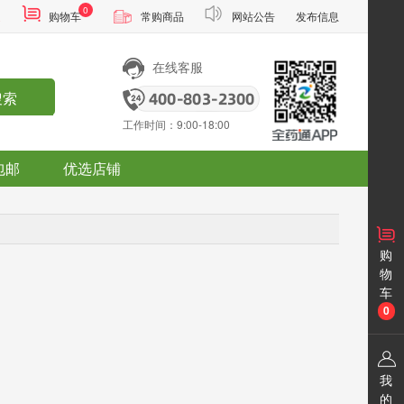
0
通
购物车
常购商品
网站公告
发布信息
在线客服
搜索
工作时间：9:00-18:00
包邮
优选店铺
购
物
车
0
我
的