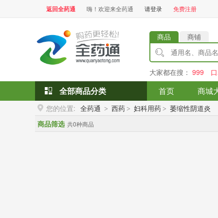
返回全药通
嗨！欢迎来全药通
请登录
免费注册
商品
商铺
大家都在搜：
999
口
全部商品分类
首页
商城
您的位置:
全药通
西药
妇科用药
萎缩性阴道炎
>
>
>
商品筛选
共0种商品