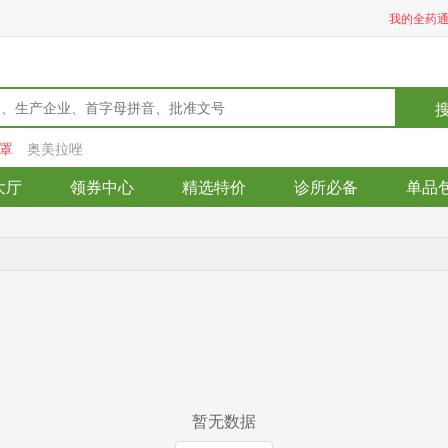
我的全药
罩
奥美拉唑
大厅
领券中心
精选特价
诊所必备
单品
暂无数据