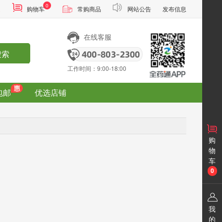
0
通
购物车
常购商品
网站公告
发布信息
在线客服
搜索
工作时间：9:00-18:00
包邮
优选店铺
购
物
车
0
我
的