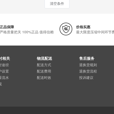
清空条件
正品保障
价格实惠
严格质量把关 100%正品 值得信赖
最大限度压缩中间环节
付相关
物流配送
售后服务
付途径
配送方式
退换货规则
户设置
配送费用
退换货流程
看流水
配送时效
投诉建议
现